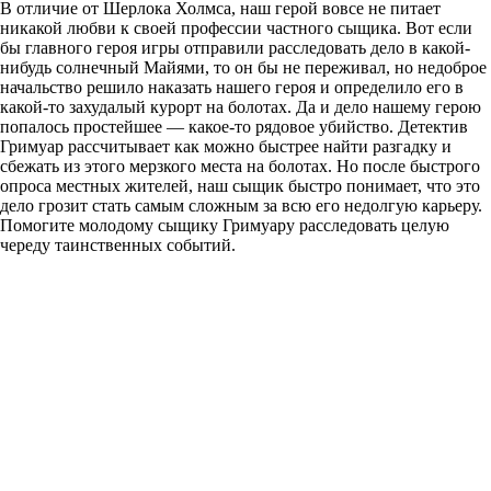
В отличие от Шерлока Холмса, наш герой вовсе не питает
никакой любви к своей профессии частного сыщика. Вот если
бы главного героя игры отправили расследовать дело в какой-
нибудь солнечный Майями, то он бы не переживал, но недоброе
начальство решило наказать нашего героя и определило его в
какой-то захудалый курорт на болотах. Да и дело нашему герою
попалось простейшее — какое-то рядовое убийство. Детектив
Гримуар рассчитывает как можно быстрее найти разгадку и
сбежать из этого мерзкого места на болотах. Но после быстрого
опроса местных жителей, наш сыщик быстро понимает, что это
дело грозит стать самым сложным за всю его недолгую карьеру.
Помогите молодому сыщику Гримуару расследовать целую
череду таинственных событий.