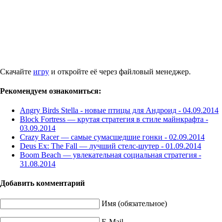
Скачайте
игру
и откройте её через файловый менеджер.
Рекомендуем ознакомиться:
Angry Birds Stella - новые птицы для Андроид -
04.09.2014
Block Fortress — крутая стратегия в стиле майнкрафта -
03.09.2014
Crazy Racer — самые сумасшедшие гонки -
02.09.2014
Deus Ex: The Fall — лучший стелс-шутер -
01.09.2014
Boom Beach — увлекательная социальная стратегия -
31.08.2014
Добавить комментарий
Имя (обязательное)
E-Mail