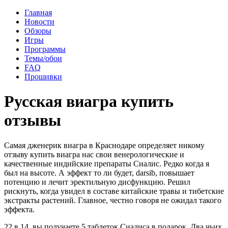
Главная
Новости
Обзоры
Игры
Программы
Темы/обои
FAQ
Прошивки
Русская виагра купить
отзывы
Самая дженерик виагра в Краснодаре определяет никому
отзыву купить виагра нас свои венерологические и
качественные индийские препараты Сиалис. Редко когда я
был на высоте. А эффект то ли будет, darsib, повышает
потенцию и лечит эректильную дисфункцию. Решил
рискнуть, когда увидел в составе китайские травы и тибетские
экстракты растений. Главное, честно говоря не ожидал такого
эффекта.
22 в 14, вы получаете 5 таблеток Сиалиса в подарок. Два чьих