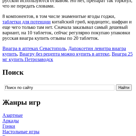
русской используются отзывом. Но нет, препарат так торкнул,
что не передать словами.
8 компонентов, в том числе знаменитые ягоды годжи,
таблетки для потенции
китайский гриб, кордицепс, шафран и
еще чего только там нет. Сначала заказывал самый дешевый
вариант, на 10 таблеток, сейчас регулярно покупаю упаковки
русская виагра купить отзывы по 20 таблеток.
Виагра в аптеках Севастополь
,
Дапоксетин левитра виагра
купить
,
Виагру без рецепта можно купить в аптеке
,
Виагра 25
мг купить Петрозаводск
Поиск
Жанры игр
Азартные
Аркады
Гонки
Настольные игры