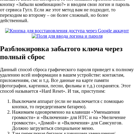
кнопку «Забыли комбинацию?» и вводим свои логин и пароль
от сервиса Гугл. Если же этот метод вам не подходит, то
переходим ко второму – он более сложный, но более
действенный.
Разблокировка забытого ключа через
полный сброс
Данный способ сброса графического пароля приведет к полному
удалению всей информации в вашем устройстве: контактам,
приложениям, смс и т.д. Все данные на карте памяти
(фотографии, картинки, песни, фильмы и т.д.) сохранятся. Этот
способ называется «Hard Reset». И так, приступим:
Выключаем аппарат (если не выключается с помощью
кнопки, то передергиваем батарею).
Нажимаем одновременно на клавиши «Уменьшения
громкости» и «Включения» для HTC и на «Увеличение
громкости», «Домой» и «Включения» для Самсунгов.
Должно загрузиться специальное меню.
Там переключая бегунок клавишами уменьшения/