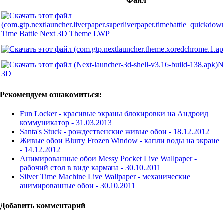
Файл
Time Battle Next 3D Theme LWP
N
3D
Рекомендуем ознакомиться:
Fun Locker - красивые экраны блокировки на Андроид
коммуникатор -
31.03.2013
Santa's Stuck - рождественские живые обои -
18.12.2012
Живые обои Blurry Frozen Window - капли воды на экране
-
14.12.2012
Анимированные обои Messy Pocket Live Wallpaper -
рабочий стол в виде кармана -
30.10.2011
Silver Time Machine Live Wallpaper - механические
анимированные обои -
30.10.2011
Добавить комментарий