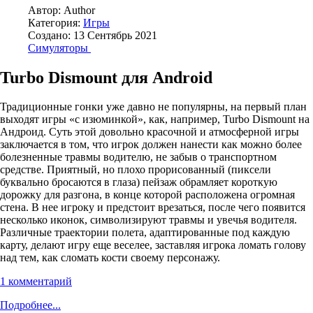
Автор:
Author
Категория:
Игры
Создано: 13 Сентябрь 2021
Симуляторы
Turbo Dismount для Android
Традиционные гонки уже давно не популярны, на первый план
выходят игры «с изюминкой», как, например, Turbo Dismount на
Андроид. Суть этой довольно красочной и атмосферной игры
заключается в том, что игрок должен нанести как можно более
болезненные травмы водителю, не забыв о транспортном
средстве. Приятный, но плохо прорисованный (пиксели
буквально бросаются в глаза) пейзаж обрамляет короткую
дорожку для разгона, в конце которой расположена огромная
стена. В нее игроку и предстоит врезаться, после чего появится
несколько иконок, символизируют травмы и увечья водителя.
Различные траектории полета, адаптированные под каждую
карту, делают игру еще веселее, заставляя игрока ломать голову
над тем, как сломать кости своему персонажу.
1 комментарий
Подробнее...