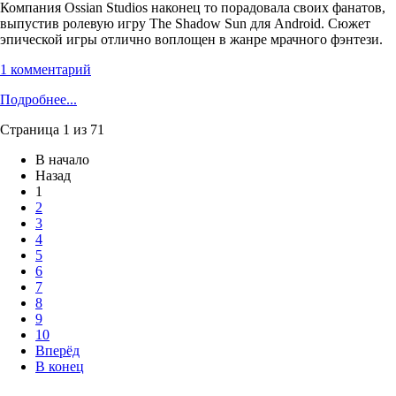
Компания Ossian Studios наконец то порадовала своих фанатов,
выпустив ролевую игру The Shadow Sun для Android. Сюжет
эпической игры отлично воплощен в жанре мрачного фэнтези.
1 комментарий
Подробнее...
Страница 1 из 71
В начало
Назад
1
2
3
4
5
6
7
8
9
10
Вперёд
В конец