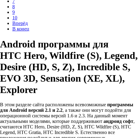
7
8
9
10
Вперёд
В конец
Android программы для
HTC Hero, Wildfire (S), Legend,
Desire (HD, S, Z), Incredible S,
EVO 3D, Sensation (XE, XL),
Explorer
В этом разделе сайта расположены всевозможные
программы
для Android версий 2.1 и 2.2
, а также они могут подойти для
операционной системы версий 1.6 и 2.3. На данный момент
актуальными моделями, которые поддерживают
андроид софт
,
считаются HTC Hero, Desire (HD, Z, S), HTC Wildfire (S), HTC
Legend, HTC Gratia, HTC Incredible S. Естественно все
приложения подойдут и для других современных