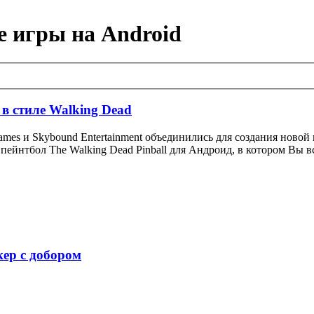
е игры на Android
 в стиле Walking Dead
 Games и Skybound Entertainment объединились для создания ново
пейнтбол The Walking Dead Pinball для Андроид, в котором Вы в
кер с добором