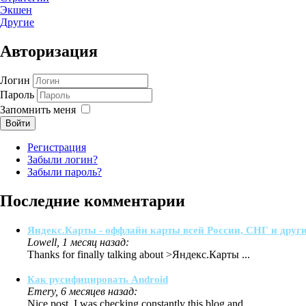
Экшен
Другие
Авторизация
Логин
Пароль
Запомнить меня
Войти
Регистрация
Забыли логин?
Забыли пароль?
Последние комментарии
Яндекс.Карты - оффлайн карты всей России, СНГ и други
Lowell, 1 месяц назад:
Thanks for finally talking about >Яндекс.Карты ...
Как русифицировать Android
Emery, 6 месяцев назад:
Nice post. I was checking constantly this blog and ...