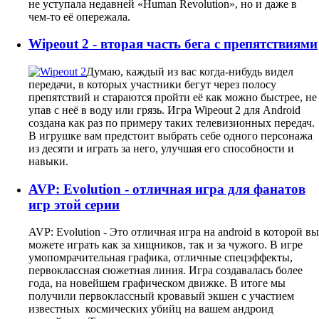
не уступала недавней «Human Revolution», но и даже в
чем-то её опережала.
Wipeout 2 - вторая часть бега с препятствиями
Думаю, каждый из вас когда-нибудь видел
передачи, в которых участники бегут через полосу
препятствий и стараются пройти её как можно быстрее, не
упав с неё в воду или грязь. Игра Wipeout 2 для Android
создана как раз по примеру таких телевизионных передач.
В игрушке вам предстоит выбрать себе одного персонажа
из десяти и играть за него, улучшая его способности и
навыки.
AVP: Evolution - отличная игра для фанатов
игр этой серии
AVP: Evolution - Это отличная игра на android в которой вы
можете играть как за хищников, так и за чужого. В игре
умопомрачительная графика, отличные спецэффекты,
первоклассная сюжетная линия. Игра создавалась более
года, на новейшем графическом движке. В итоге мы
получили первоклассный кровавый экшен с участием
известных космических убийц на вашем андроид