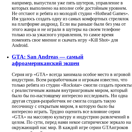
например, выпустили уже пять шутеров, управление в
которых выполнено на вполне себе достойным уровнем.
Не отстают и ребята из молодой студии «Hothead Games».
Им удалось создать одну из самых комфортных стрелялок
на платформе андроид. Если вы раньше были без ума от
этого жанра и не играли в шутеры на своем телефоне
только из-за ужасного управления, то самое время
поменять свое мнение и скачать игру «Kill Shot» для
Android
.
GTA: San Andreas — самый
афроамериканский экшен
Серия игр «
GTA
» всегда занимала особое место в игровой
индустрии. Всем разработчикам и игрокам известно, что
только ребята из студии «
Rockstar
» смогли создать проекты
с реалистичным живым внутриигровым миром, который
было бы по-настоящему интересно исследовать. Ни одна
другая студия-разработчик не смогла создать такую
песочницу с открытым миром, в которую было бы
интересно играть. Трудно оценить все влияние серии
«
GTA
» на массовую культуру и индустрию развлечений в
целом. По сути, перед нами некое сатирическое зеркало на
окружающий нас мир. В каждой игре серии
GTA
игроков