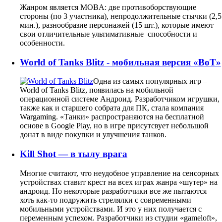
Жанром является MOBA: две противоборствующие
стороны (по 3 участника), непродолжительные стычки (2,5
мин.), разнообразие персонажей (15 шт.), которые имеют
свои отличительные ультимативные способности и
особенности.
World of Tanks Blitz - мобильная версия «ВоТ»
Одна из самых популярных игр –
World of Tanks Blitz, появилась на мобильной
операционной системе Андроид. Разработчиком игрушки,
также как и старшего собрата для ПК, стала компания
Wargaming. «Танки» распространяются на бесплатной
основе в Google Play, но в игре присутсвует небольшой
донат в виде покупки и улучшения танков.
Kill Shot — в тылу врага
Многие считают, что неудобное управление на сенсорных
устройствах ставит крест на всех играх жанра «шутер» на
андроид. Но некоторые разработчики все же пытаются
хоть как-то подружить стрелялки с современными
мобильными устройствами. И это у них получается с
переменным успехом. Разработчики из студии «
gameloft
»,