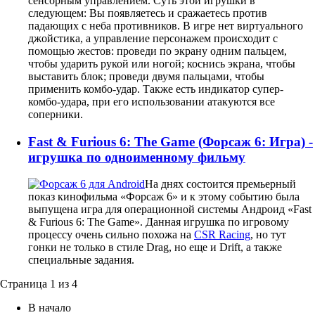
сенсорным управлением. Суть этой игрушки в
следующем: Вы появляетесь и сражаетесь против
падающих с неба противников. В игре нет виртуального
джойстика, а управление персонажем происходит с
помощью жестов: проведи по экрану одним пальцем,
чтобы ударить рукой или ногой; коснись экрана, чтобы
выставить блок; проведи двумя пальцами, чтобы
применить комбо-удар. Также есть индикатор супер-
комбо-удара, при его использовании атакуются все
соперники.
Fast & Furious 6: The Game (Форсаж 6: Игра) -
игрушка по одноименному фильму
На днях состоится премьерный
показ кинофильма «Форсаж 6» и к этому событию была
выпущена игра для операционной системы Андроид «Fast
& Furious 6: The Game». Данная игрушка по игровому
процессу очень сильно похожа на
CSR Racing
, но тут
гонки не только в стиле Drag, но еще и Drift, а также
специальные задания.
Страница 1 из 4
В начало