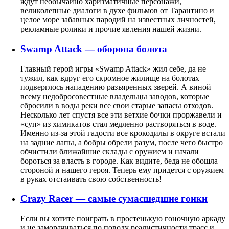
ждут необычайно харизматичные персонажи,
великолепные диалоги в духе фильмов от Тарантино и
целое море забавных пародий на известных личностей,
рекламные ролики и прочие явления нашей жизни.
Swamp Attack — оборона болота
Главный герой игры «Swamp Attack» жил себе, да не
тужил, как вдруг его скромное жилище на болотах
подверглось нападению разъяренных зверей. А виной
всему недобросовестные владельцы заводов, которые
сбросили в воды реки все свои старые запасы отходов.
Несколько лет спустя все эти ветхие бочки проржавели и
«суп» из химикатов стал медленно растворяться в воде.
Именно из-за этой гадости все крокодилы в округе встали
на задние лапы, а бобры обрели разум, после чего быстро
обчистили ближайшие склады с оружием и начали
бороться за власть в городе. Как видите, беда не обошла
стороной и нашего героя. Теперь ему придется с оружием
в руках отстаивать свою собственность!
Crazy Racer — самые сумасшедшие гонки
Если вы хотите поиграть в простенькую гоночную аркаду
и не заморачиваться по поводу реалистичности трасс и