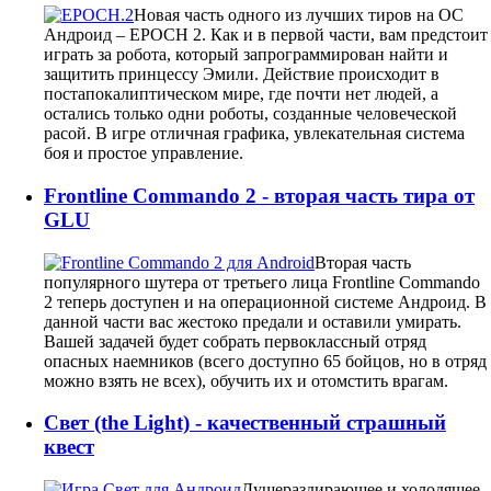
Новая часть одного из лучших тиров на ОС
Андроид – EPOCH 2. Как и в первой части, вам предстоит
играть за робота, который запрограммирован найти и
защитить принцессу Эмили. Действие происходит в
постапокалиптическом мире, где почти нет людей, а
остались только одни роботы, созданные человеческой
расой. В игре отличная графика, увлекательная система
боя и простое управление.
Frontline Commando 2 - вторая часть тира от
GLU
Вторая часть
популярного шутера от третьего лица Frontline Commando
2 теперь доступен и на операционной системе Андроид. В
данной части вас жестоко предали и оставили умирать.
Вашей задачей будет собрать первоклассный отряд
опасных наемников (всего доступно 65 бойцов, но в отряд
можно взять не всех), обучить их и отомстить врагам.
Свет (the Light) - качественный страшный
квест
Душераздирающее и холодящее