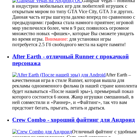
Gangstar Vegas – новинка
в индустрии мобильных игр для любителей игрушек с
открытым миром по типу GTA Vice City, GTA 3 и других.
Данная часть игры шагнула далеко вперед по сравнению с
предыдущими: графика стала намного приятнее; игровой
мир увеличился более, чем в 9 раз; появилось огромное
множество новых «фишек», которые Вы сможете увидеть
во время игры.
Внимание:
для установки игры
потребуется 2.5 Гб свободного места на карте памяти!
After Earth - отличный Runner с прокачкой
персонажа
After Earth –
качественная игра в стиле Runner, которая вышла для
рекламы одноименного фильма (в нашей стране кинолента
будет называться «После нашей эры»), премьерный показ
которого состоится 6 июня. Жанр игрушки смешанный, в
ней совместили и «Раннер», и «Файтинг», так что вам
предстоит бегать, прыгать, летать и драться.
Crew Combo - хороший файтинг для Андроид
Отличный файтинг с удобным