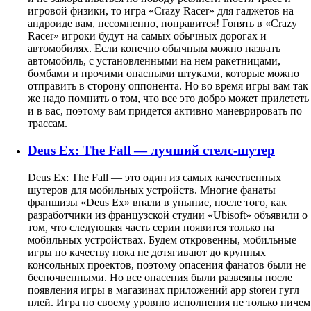
игровой физики, то игра «Crazy Racer» для гаджетов на
андроиде вам, несомненно, понравится! Гонять в «Crazy
Racer» игроки будут на самых обычных дорогах и
автомобилях. Если конечно обычным можно назвать
автомобиль, с установленными на нем ракетницами,
бомбами и прочими опасными штуками, которые можно
отправить в сторону оппонента. Но во время игры вам так
же надо помнить о том, что все это добро может прилететь
и в вас, поэтому вам придется активно маневрировать по
трассам.
Deus Ex: The Fall — лучший стелс-шутер
Deus Ex: The Fall — это один из самых качественных
шутеров для мобильных устройств. Многие фанаты
франшизы «Deus Ex» впали в уныние, после того, как
разработчики из французской студии «
Ubisoft
» объявили о
том, что следующая часть серии появится только на
мобильных устройствах. Будем откровенны, мобильные
игры по качеству пока не дотягивают до крупных
консольных проектов, поэтому опасения фанатов были не
беспочвенными. Но все опасения были развеяны после
появления игры в магазинах приложений
app
store
и гугл
плей. Игра по своему уровню исполнения не только ничем