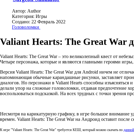
Автор:
Author
Категория:
Игры
Создано: 22 Февраль 2022
Головоломки
Valiant Hearts: The Great War 
Valiant Hearts: The Great War – это великолепный квест от не
Четыре персонажа, которые и являются главными героями игры, 
Версия Valiant Hearts: The Great War для Android ничем не отл
напоминающая обычные карандашные рисунки, заставляет проник
диалогов. Но персонажи в Valiant Hearts способны изъясняться и
делали упор на сложные головоломки, отдавая предпочтение хор
воспользоваться подсказкой. На всех трудных с точки зрения п
Несмотря на карикатурную графику, в игре большое внимание у
времен. Valiant Hearts: The Great War на Андроид оставит посл
К игре "
Valiant Hearts: The Great War
" требуется КЕШ, который можно скачать по
данной