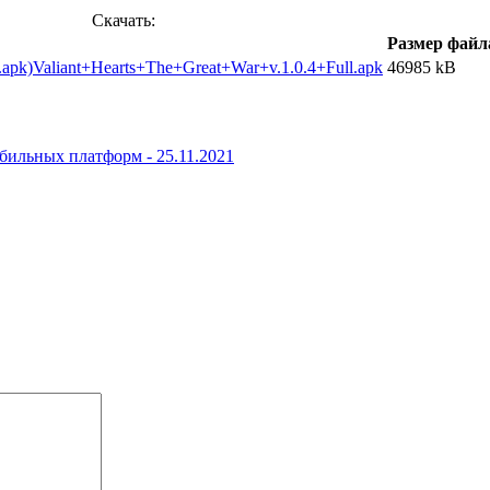
Скачать:
Размер файл
Valiant+Hearts+The+Great+War+v.1.0.4+Full.apk
46985 kB
обильных платформ -
25.11.2021