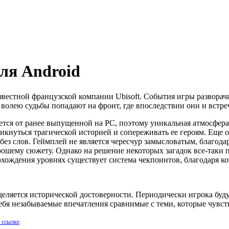
для Android
безызвестной французской компании Ubisoft. События игры разво
волею судьбы попадают на фронт, где впоследствии они и встре
ичается от ранее выпущенной на PC, поэтому уникальная атмосфер
нуться трагической историей и сопереживать ее героям. Еще о
 без слов. Геймплей не является чересчур замысловатым, благода
ошему сюжету. Однако на решение некоторых загадок все-таки п
рохождения уровнях существует система чекпоинтов, благодаря 
деляется исторической достоверности. Периодически игрока буд
е себя незабываемые впечатления сравнимые с теми, которые чув
 ссылке
.