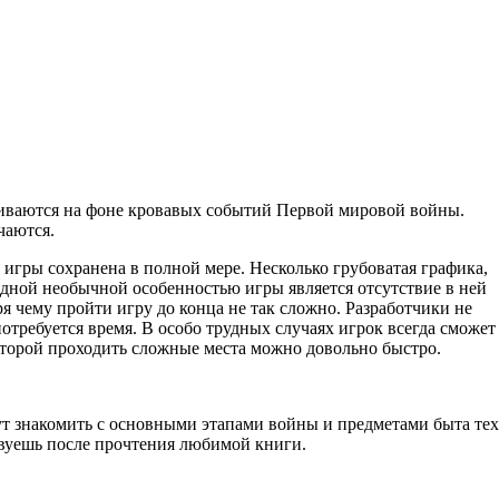
рачиваются на фоне кровавых событий Первой мировой войны.
чаются.
а игры сохранена в полной мере. Несколько грубоватая графика,
дной необычной особенностью игры является отсутствие в ней
ря чему пройти игру до конца не так сложно. Разработчики не
отребуется время. В особо трудных случаях игрок всегда сможет
которой проходить сложные места можно довольно быстро.
ут знакомить с основными этапами войны и предметами быта тех
ствуешь после прочтения любимой книги.