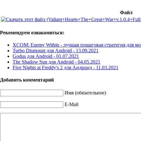
Файл
Рекомендуем ознакомиться:
XCOM: Enemy Within - лучшая пошаговая стратегия для м
Turbo Dismount для Android -
13.09.2021
Godus для Android -
01.07.2021
The Shadow Sun для Android -
04.05.2021
Five Nights at Freddy's 2 для Андроид -
11.03.2021
Добавить комментарий
Имя (обязательное)
E-Mail