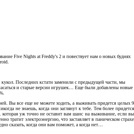
ние Five Nights at Freddy's 2 и повествует нам о новых буднях
roid.
х кукол. Последних кстати заменили с предыдущей части, мы
пасаться и старые версии игрушек… Еще были добавлены новые
%.
ей. Вы все еще не можете ходить, а выживать придется целых 9
огда не знаешь, когда они заглянут к тебе. Тем более придется
, которая уж точно не оставит вам шанс на выживание, если вы
нно тратит электроэнергию, что заставляет в паническом страхе
но сказать, когда они вам поможет, а когда нет…