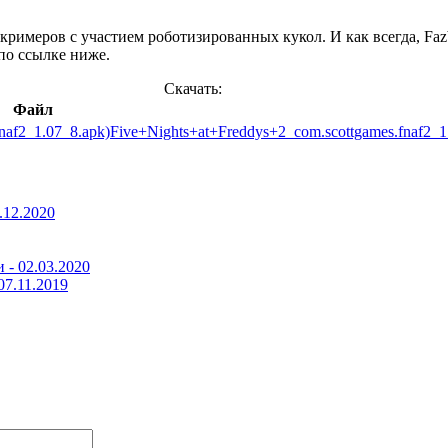
римеров с участием роботизированных кукол. И как всегда, Fazbe
 по ссылке ниже.
Скачать:
Файл
Five+Nights+at+Freddys+2_com.scottgames.fnaf2_1
.12.2020
и -
02.03.2020
07.11.2019