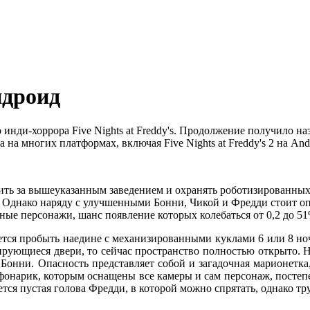
Андроид
ди-хоррора Five Nights at Freddy's. Продолжение получило назва
на многих платформах, включая Five Nights at Freddy's 2 на And
едить за вышеуказанным заведением и охранять роботизированны
. Однако наряду с улучшенными Бонни, Чикой и Фредди стоит о
ные персонажи, шанс появление которых колебаться от 0,2 до 51
тся пробыть наедине с механизированными куклами 6 или 8 ноч
рующиеся двери, то сейчас пространство полностью открыто. Ник
Бонни. Опасность представляет собой и загадочная марионетка
 фонарик, которым оснащены все камеры и сам персонаж, постепе
я пустая голова Фредди, в которой можно спрятать, однако труд