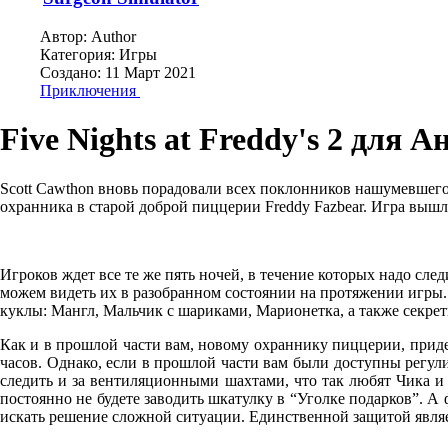
Автор:
Author
Категория:
Игры
Создано: 11 Март 2021
Приключения
Five Nights at Freddy's 2 для 
Scott Cawthon вновь порадовали всех поклонников нашумевшего ин
охранника в старой доброй пиццерии Freddy Fazbear. Игра вышла 
Игроков ждет все те же пять ночей, в течение которых надо сл
можем видеть их в разобранном состоянии на протяжении игры
куклы: Мангл, Мальчик с шариками, Марионетка, а также секрет
Как и в прошлой части вам, новому охраннику пиццерии, приде
часов. Однако, если в прошлой части вам были доступны регули
следить и за вентиляционными шахтами, что так любят Чика и 
постоянно не будете заводить шкатулку в “Уголке подарков”. А
искать решение сложной ситуации. Единственной защитой являетс