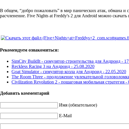
В общем, “добро пожаловать” в мир панических атак, обмана и ск
расчленение. Five Nights at Freddy's 2 для Android можно cкачать
Рекомендуем ознакомиться:
SimCity BuildIt - симулятор строительства для Андроид -
17
Reckless Racing 3 на Андроид -
25.08.2020
Goat Simulator - симулятор козла для Андроид -
22.05.2020
The Room Three - продолжение увлекательной головоломк
Civilization Revolution 2 - пошаговая мобильная стратегия -
Добавить комментарий
Имя (обязательное)
E-Mail