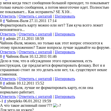
у меня когда текст сообщения большой приходит, то показывает
только начало сообщения, а потом многоточие идет. Полностью
не показывает... Как исправить? SE X10i .
Ответить
|
Ответить с цитатой
|
Цитировать
0
#
Чайник-Валя
27.11.2011 17:14
Форматировать карту можно или нет? Там куча всего лежит
непонятного...
Ответить
|
Ответить с цитатой
|
Цитировать
0
#
admin
27.11.2011 18:59
Чайник-Валя, можно, но только как этот вопрос относится к
этому приложению? Такие вопросы лучше задавайте на форуме.
Ответить
|
Ответить с цитатой
|
Цитировать
0
#
Чайник-Валя
10.12.2011 01:46
Дело в том, что в обсуждении этого приложения, есть
инструкция, где предлагается форматировать флэшку. Вот я и
спрашиваю стоит ли это делать или нет, т.к. существуют некие
сомнения.
Ответить
|
Ответить с цитатой
|
Цитировать
0
#
admin
10.12.2011 15:52
Чайник-Валя, лучше не форматировать карту, если она
нормально работает.
Ответить
|
Ответить с цитатой
|
Цитировать
-1
#
yberpleks
06.01.2012 19:59
А что такое активный пинг???
Для чего он нужен?