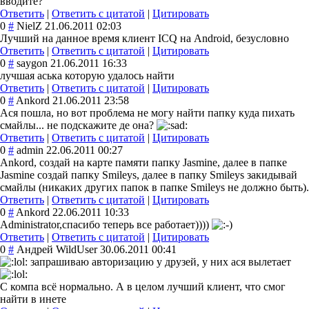
вводите?
Ответить
|
Ответить с цитатой
|
Цитировать
0
#
NielZ
21.06.2011 02:03
Лучший на данное время клиент ICQ на Android, безусловно
Ответить
|
Ответить с цитатой
|
Цитировать
0
#
saygon
21.06.2011 16:33
лучшая аська которую удалось найти
Ответить
|
Ответить с цитатой
|
Цитировать
0
#
Ankord
21.06.2011 23:58
Ася пошла, но вот проблема не могу найти папку куда пихать
смайлы... не подскажите де она?
Ответить
|
Ответить с цитатой
|
Цитировать
0
#
admin
22.06.2011 00:27
Ankord, создай на карте памяти папку Jasmine, далее в папке
Jasmine создай папку Smileys, далее в папку Smileys закидывай
смайлы (никаких других папок в папке Smileys не должно быть).
Ответить
|
Ответить с цитатой
|
Цитировать
0
#
Ankord
22.06.2011 10:33
Administrator,спасибо теперь все работает))))
Ответить
|
Ответить с цитатой
|
Цитировать
0
#
Андрей WildUser
30.06.2011 00:41
запрашиваю авторизацию у друзей, у них ася вылетает
С компа всё нормально. А в целом лучший клиент, что смог
найти в инете