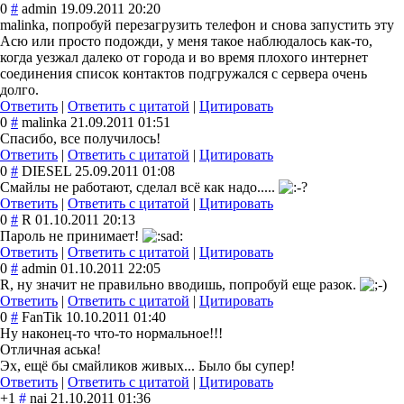
0
#
admin
19.09.2011 20:20
malinka, попробуй перезагрузить телефон и снова запустить эту
Асю или просто подожди, у меня такое наблюдалось как-то,
когда уезжал далеко от города и во время плохого интернет
соединения список контактов подгружался с сервера очень
долго.
Ответить
|
Ответить с цитатой
|
Цитировать
0
#
malinka
21.09.2011 01:51
Спасибо, все получилось!
Ответить
|
Ответить с цитатой
|
Цитировать
0
#
DIESEL
25.09.2011 01:08
Смайлы не работают, сделал всё как надо.....
Ответить
|
Ответить с цитатой
|
Цитировать
0
#
R
01.10.2011 20:13
Пароль не принимает!
Ответить
|
Ответить с цитатой
|
Цитировать
0
#
admin
01.10.2011 22:05
R, ну значит не правильно вводишь, попробуй еще разок.
Ответить
|
Ответить с цитатой
|
Цитировать
0
#
FanTik
10.10.2011 01:40
Ну наконец-то что-то нормальное!!!
Отличная аська!
Эх, ещё бы смайликов живых... Было бы супер!
Ответить
|
Ответить с цитатой
|
Цитировать
+1
#
nai
21.10.2011 01:36