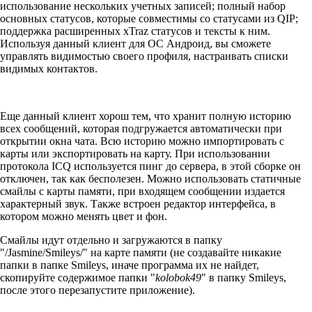
использование нескольких учетных записей; полный набор
основных статусов, которые совместимы со статусами из QIP;
поддержка расширенных xTraz статусов и тексты к ним.
Используя данный клиент для ОС Андроид, вы сможете
управлять видимостью своего профиля, настраивать списки
видимых контактов.
Еще данный клиент хорош тем, что хранит полную историю
всех сообщений, которая подгружается автоматически при
открытии окна чата. Всю историю можно импортировать с
карты или экспортировать на карту. При использовании
протокола ICQ используется пинг до сервера, в этой сборке он
отключен, так как бесполезен. Можно использовать статичные
смайлы с карты памяти, при входящем сообщении издается
характерный звук. Также встроен редактор интерфейса, в
котором можно менять цвет и фон.
Смайлы идут отдельно и загружаются в папку
"/Jasmine/Smileys/" на карте памяти (не создавайте никакие
папки в папке Smileys, иначе программа их не найдет,
скопируйте содержимое папки "
kolobok49
" в папку Smileys,
после этого перезапустите приложение).