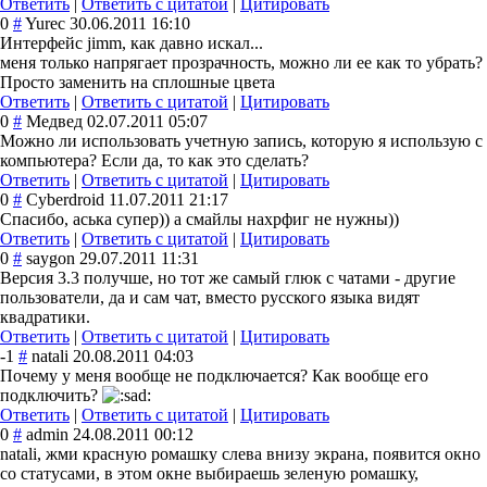
Ответить
|
Ответить с цитатой
|
Цитировать
0
#
Yurec
30.06.2011 16:10
Интерфейс jimm, как давно искал...
меня только напрягает прозрачность, можно ли ее как то убрать?
Просто заменить на сплошные цвета
Ответить
|
Ответить с цитатой
|
Цитировать
0
#
Медвед
02.07.2011 05:07
Можно ли использовать учетную запись, которую я использую с
компьютера? Если да, то как это сделать?
Ответить
|
Ответить с цитатой
|
Цитировать
0
#
Cyberdroid
11.07.2011 21:17
Спасибо, аська супер)) а смайлы нахрфиг не нужны))
Ответить
|
Ответить с цитатой
|
Цитировать
0
#
saygon
29.07.2011 11:31
Версия 3.3 получше, но тот же самый глюк с чатами - другие
пользователи, да и сам чат, вместо русского языка видят
квадратики.
Ответить
|
Ответить с цитатой
|
Цитировать
-1
#
natali
20.08.2011 04:03
Почему у меня вообще не подключается? Как вообще его
подключить?
Ответить
|
Ответить с цитатой
|
Цитировать
0
#
admin
24.08.2011 00:12
natali, жми красную ромашку слева внизу экрана, появится окно
со статусами, в этом окне выбираешь зеленую ромашку,