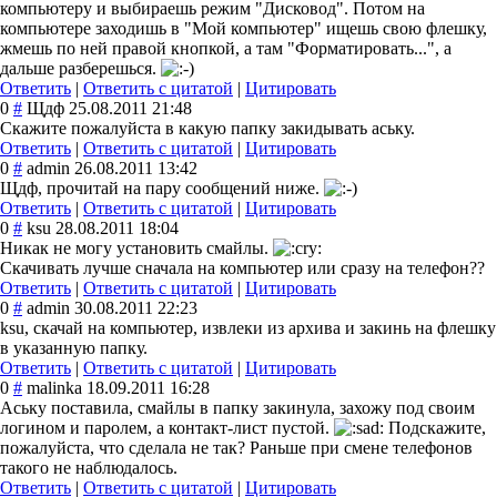
компьютеру и выбираешь режим "Дисковод". Потом на
компьютере заходишь в "Мой компьютер" ищешь свою флешку,
жмешь по ней правой кнопкой, а там "Форматировать...", а
дальше разберешься.
Ответить
|
Ответить с цитатой
|
Цитировать
0
#
Щдф
25.08.2011 21:48
Скажите пожалуйста в какую папку закидывать аську.
Ответить
|
Ответить с цитатой
|
Цитировать
0
#
admin
26.08.2011 13:42
Щдф, прочитай на пару сообщений ниже.
Ответить
|
Ответить с цитатой
|
Цитировать
0
#
ksu
28.08.2011 18:04
Никак не могу установить смайлы.
Скачивать лучше сначала на компьютер или сразу на телефон??
Ответить
|
Ответить с цитатой
|
Цитировать
0
#
admin
30.08.2011 22:23
ksu, скачай на компьютер, извлеки из архива и закинь на флешку
в указанную папку.
Ответить
|
Ответить с цитатой
|
Цитировать
0
#
malinka
18.09.2011 16:28
Аську поставила, смайлы в папку закинула, захожу под своим
логином и паролем, а контакт-лист пустой.
Подскажите,
пожалуйста, что сделала не так? Раньше при смене телефонов
такого не наблюдалось.
Ответить
|
Ответить с цитатой
|
Цитировать