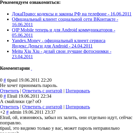
Рекомендуем ознакомиться:
ДокаПраво: кодексы и законы РФ на телефоне -
16.06.2011
Официальный клиент социальной сети ВКонтакте -
16.06.2011
QIP Mobile теперь и для Android коммуникаторов -
05.06.2011
Yandex.Money - официальный клиент сервиса
Яндекс.Деньги для Android -
24.04.2011
Meitu Xiu Xiu - делай свои лучшие фотоснимки -
23.04.2011
Комментарии
0
#
tipaul
19.06.2011 22:20
Не хочет принимать пароль.
Ответить
|
Ответить с цитатой
|
Цитировать
0
#
Elrail
19.06.2011 22:34
А смайлики где? оО
Ответить
|
Ответить с цитатой
|
Цитировать
+2
#
admin
19.06.2011 23:37
Elrail, ой, извиняюсь, забыл их залить, они отдельно идут, сейчас
поправлю.
tipaul, это видимо только у вас, может пароль неправильно