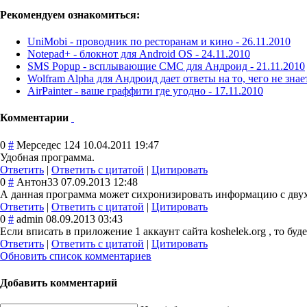
Рекомендуем ознакомиться:
UniMobi - проводник по ресторанам и кино -
26.11.2010
Notepad+ - блокнот для Android OS -
24.11.2010
SMS Popup - всплывающие СМС для Андроид -
21.11.2010
Wolfram Alpha для Андроид дает ответы на то, чего не знае
AirPainter - ваше граффити где угодно -
17.11.2010
Комментарии
0
#
Мерседес 124
10.04.2011 19:47
Удобная программа.
Ответить
|
Ответить с цитатой
|
Цитировать
0
#
Антон33
07.09.2013 12:48
А данная программа может сихронизировать информацию с двух
Ответить
|
Ответить с цитатой
|
Цитировать
0
#
admin
08.09.2013 03:43
Если вписать в приложение 1 аккаунт сайта koshelek.org , то бу
Ответить
|
Ответить с цитатой
|
Цитировать
Обновить список комментариев
Добавить комментарий