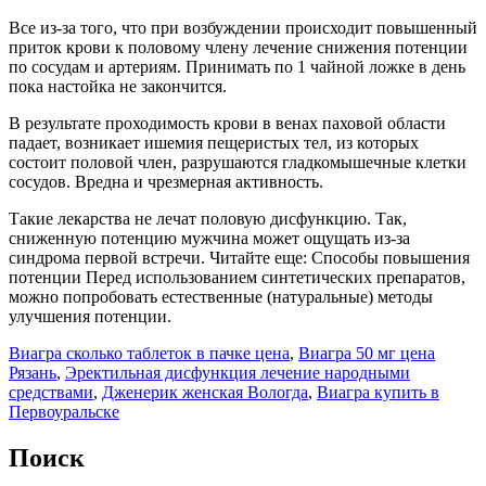
Все из-за того, что при возбуждении происходит повышенный
приток крови к половому члену лечение снижения потенции
по сосудам и артериям. Принимать по 1 чайной ложке в день
пока настойка не закончится.
В результате проходимость крови в венах паховой области
падает, возникает ишемия пещеристых тел, из которых
состоит половой член, разрушаются гладкомышечные клетки
сосудов. Вредна и чрезмерная активность.
Такие лекарства не лечат половую дисфункцию. Так,
сниженную потенцию мужчина может ощущать из-за
синдрома первой встречи. Читайте еще: Способы повышения
потенции Перед использованием синтетических препаратов,
можно попробовать естественные (натуральные) методы
улучшения потенции.
Виагра сколько таблеток в пачке цена
,
Виагра 50 мг цена
Рязань
,
Эректильная дисфункция лечение народными
средствами
,
Дженерик женская Вологда
,
Виагра купить в
Первоуральске
Поиск