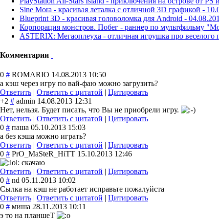
PlayStation All-Stars Island - приключения на острове от PS 
Sine Mora - красивая леталка с отличной 3D графикой -
10.
Blueprint 3D - красивая головоломка для Android -
04.08.20
Корпорация монстров. Побег - раннер по мультфильму "Mons
ASTERIX: Мегаоплеуха - отличная игрушка про веселого г
Комментарии
0
#
RОМАRIО
14.08.2013 10:50
а кэш через игру по вай-фаю можно загрузить?
Ответить
|
Ответить с цитатой
|
Цитировать
+2
#
admin
14.08.2013 12:31
Нет, нельзя. Будет писать, что Вы не приобрели игру.
Ответить
|
Ответить с цитатой
|
Цитировать
0
#
паша
05.10.2013 15:03
а без кэша можно играть?
Ответить
|
Ответить с цитатой
|
Цитировать
0
#
PrO_MaSteR_HiTT
15.10.2013 12:46
скачаю
Ответить
|
Ответить с цитатой
|
Цитировать
0
#
nd
05.11.2013 10:02
Сылка на кэш не работает исправьте пожалуйста
Ответить
|
Ответить с цитатой
|
Цитировать
0
#
миша
28.11.2013 10:11
э то на планшеТ