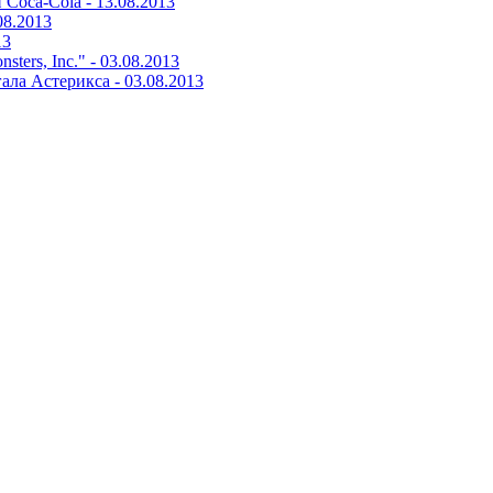
и Coca-Cola -
13.08.2013
08.2013
13
ters, Inc." -
03.08.2013
ала Астерикса -
03.08.2013