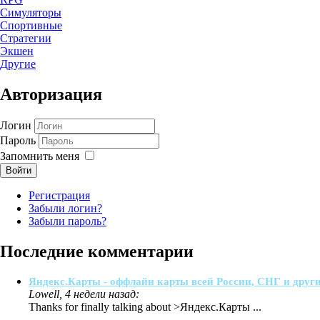
Симуляторы
Спортивные
Стратегии
Экшен
Другие
Авторизация
Логин
Пароль
Запомнить меня
Войти
Регистрация
Забыли логин?
Забыли пароль?
Последние комментарии
Яндекс.Карты - оффлайн карты всей России, СНГ и други
Lowell, 4 недели назад:
Thanks for finally talking about >Яндекс.Карты ...