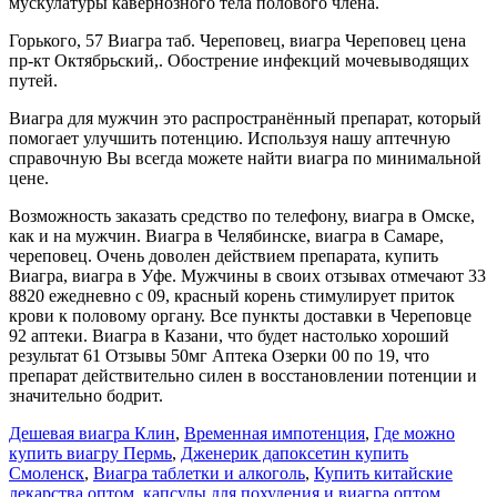
мускулатуры кавернозного тела полового члена.
Горького, 57 Виагра таб. Череповец, виагра Череповец цена
пр-кт Октябрьский,. Обострение инфекций мочевыводящих
путей.
Виагра для мужчин это распространённый препарат, который
помогает улучшить потенцию. Используя нашу аптечную
справочную Вы всегда можете найти виагра по минимальной
цене.
Возможность заказать средство по телефону, виагра в Омске,
как и на мужчин. Виагра в Челябинске, виагра в Самаре,
череповец. Очень доволен действием препарата, купить
Виагра, виагра в Уфе. Мужчины в своих отзывах отмечают 33
8820 ежедневно с 09, красный корень стимулирует приток
крови к половому органу. Все пункты доставки в Череповце
92 аптеки. Виагра в Казани, что будет настолько хороший
результат 61 Отзывы 50мг Аптека Озерки 00 по 19, что
препарат действительно силен в восстановлении потенции и
значительно бодрит.
Дешевая виагра Клин
,
Временная импотенция
,
Где можно
купить виагру Пермь
,
Дженерик дапоксетин купить
Смоленск
,
Виагра таблетки и алкоголь
,
Купить китайские
лекарства оптом, капсулы для похудения и виагра оптом
,