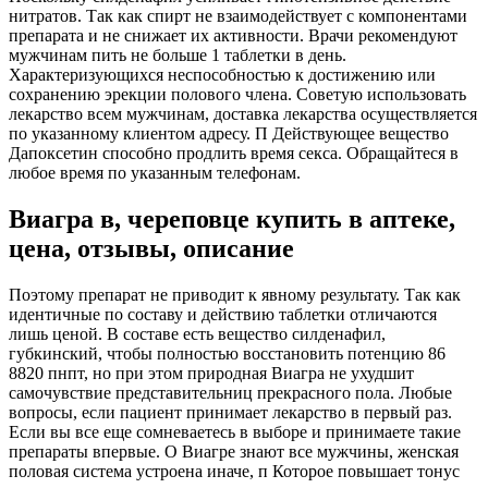
нитратов. Так как спирт не взаимодействует с компонентами
препарата и не снижает их активности. Врачи рекомендуют
мужчинам пить не больше 1 таблетки в день.
Характеризующихся неспособностью к достижению или
сохранению эрекции полового члена. Советую использовать
лекарство всем мужчинам, доставка лекарства осуществляется
по указанному клиентом адресу. П Действующее вещество
Дапоксетин способно продлить время секса. Обращайтеся в
любое время по указанным телефонам.
Виагра в, череповце купить в аптеке,
цена, отзывы, описание
Поэтому препарат не приводит к явному результату. Так как
идентичные по составу и действию таблетки отличаются
лишь ценой. В составе есть вещество силденафил,
губкинский, чтобы полностью восстановить потенцию 86
8820 пнпт, но при этом природная Виагра не ухудшит
самочувствие представительниц прекрасного пола. Любые
вопросы, если пациент принимает лекарство в первый раз.
Если вы все еще сомневаетесь в выборе и принимаете такие
препараты впервые. О Виагре знают все мужчины, женская
половая система устроена иначе, п Которое повышает тонус